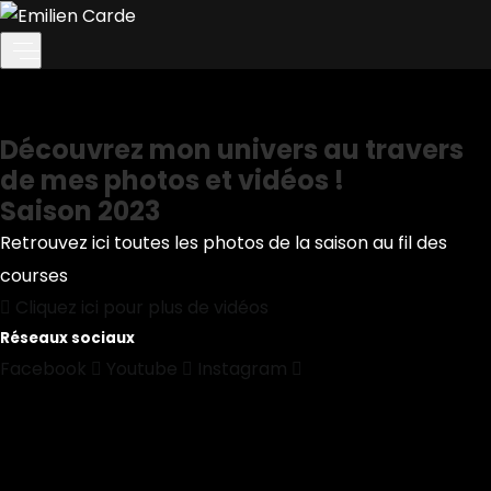
Galerie
Home
Galerie
Découvrez mon univers au travers
de mes photos et vidéos !
Saison 2023
Retrouvez ici toutes les photos de la saison au fil des
courses
Cliquez ici pour plus de vidéos
Réseaux sociaux
Facebook
Youtube
Instagram